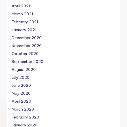
April 2021
March 2021
February 2021
January 2021
December 2020
November 2020
October 2020
September 2020
August 2020
July 2020
June 2020
May 2020
April 2020
March 2020
February 2020
January 2020