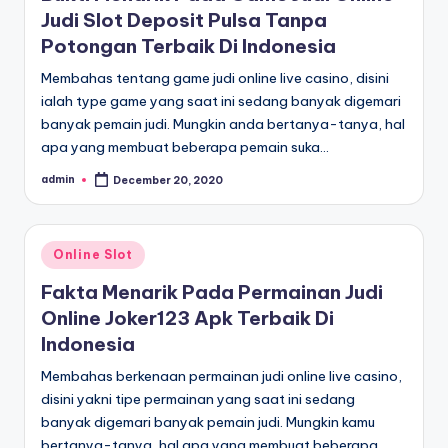
Judi Slot Deposit Pulsa Tanpa
Potongan Terbaik Di Indonesia
Membahas tentang game judi online live casino, disini
ialah type game yang saat ini sedang banyak digemari
banyak pemain judi. Mungkin anda bertanya-tanya, hal
apa yang membuat beberapa pemain suka…
admin
December 20, 2020
Posted
by
Posted
Online Slot
in
Fakta Menarik Pada Permainan Judi
Online Joker123 Apk Terbaik Di
Indonesia
Membahas berkenaan permainan judi online live casino,
disini yakni tipe permainan yang saat ini sedang
banyak digemari banyak pemain judi. Mungkin kamu
bertanya-tanya, hal apa yang membuat beberapa