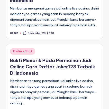
Indonesia
Membahas mengenai games judi online live casino, disini
adalah type games yang saat ini sedang banyak
digemari banyak pemain judi. Mungkin kamu bertanya-
tanya, hal apa yang membuat beberapa pemain suka…
admin
December 23, 2020
Posted
by
Posted
Online Slot
in
Bukti Menarik Pada Permainan Judi
Online Cara Daftar Joker123 Terbaik
Di Indonesia
Membahas tentang permainan judi online live casino,
disini ialah tipe games yang saat ini sedang banyak
digemari banyak pemain judi. Mungkin kamu bertanya-
tanya, hal apa yang membuat beberapa pemain
senang…