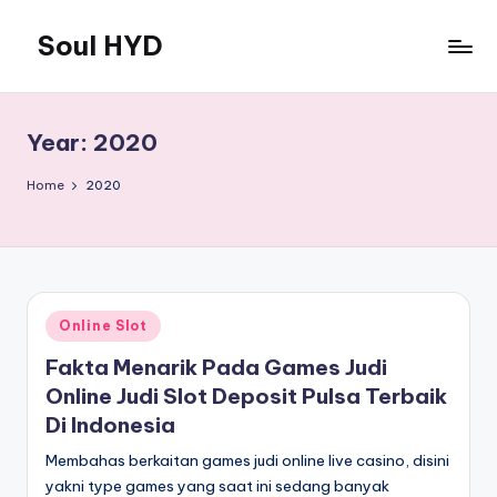
Soul HYD
Year:
2020
Home
2020
Posted
Online Slot
in
Fakta Menarik Pada Games Judi
Online Judi Slot Deposit Pulsa Terbaik
Di Indonesia
Membahas berkaitan games judi online live casino, disini
yakni type games yang saat ini sedang banyak