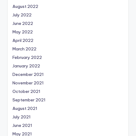
August 2022
July 2022
June 2022
May 2022
April 2022
March 2022
February 2022
January 2022
December 2021
November 2021
October 2021
September 2021
August 2021
July 2021
June 2021
May 2021