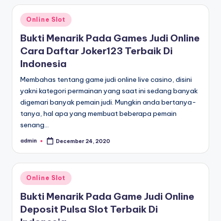
Posted
Online Slot
in
Bukti Menarik Pada Games Judi Online
Cara Daftar Joker123 Terbaik Di
Indonesia
Membahas tentang game judi online live casino, disini
yakni kategori permainan yang saat ini sedang banyak
digemari banyak pemain judi. Mungkin anda bertanya-
tanya, hal apa yang membuat beberapa pemain
senang…
admin
December 24, 2020
Posted
by
Posted
Online Slot
in
Bukti Menarik Pada Game Judi Online
Deposit Pulsa Slot Terbaik Di