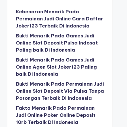
Kebenaran Menarik Pada
Permainan Judi Online Cara Daftar
Joker123 Terbaik Di Indonesia
Bukti Menarik Pada Games Judi
Online Slot Deposit Pulsa Indosat
Paling baik Di Indonesia
Bukti Menarik Pada Games Judi
Online Agen Slot Joker123 Paling
baik Di Indonesia
Bukti Menarik Pada Permainan Judi
Online Slot Deposit Via Pulsa Tanpa
Potongan Terbaik Di Indonesia
Fakta Menarik Pada Permainan
Judi Online Poker Online Deposit
10rb Terbaik Di Indonesia