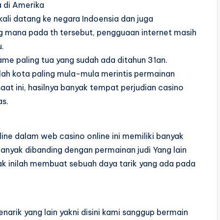
a di Amerika
kali datang ke negara Indoensia dan juga
g mana pada th tersebut, pengguaan internet masih
u.
ame paling tua yang sudah ada ditahun 31an.
alah kota paling mula-mula merintis permainan
t ini, hasilnya banyak tempat perjudian casino
as.
ine dalam web casino online ini memiliki banyak
anyak dibanding dengan permainan judi Yang lain
k inilah membuat sebuah daya tarik yang ada pada
narik yang lain yakni disini kami sanggup bermain