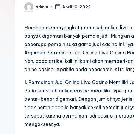
admin
April 10, 2022
Posted
by
Membahas menyangkut game judi online live casi
banyak digemari banyak pemain judi. Mungkin
beberapa pemain suka game judi casino ini, iya
Argumen Permainan Judi Online Live Casino Ba
Nah, pada artikel kali ini kami akan memberik
onine casino. Apabila anda penasaran. Kita lan
1. Permainan Judi Online Live Casino Memiliki 
Pada situs judi online casino memiliki type ga
benar-benar digemari. Dengan jumlahnya jenis
tidak heran apabila banyak sekali pemain judi 
tersebut karena permainan judi casino merupak
mengaksesnya.