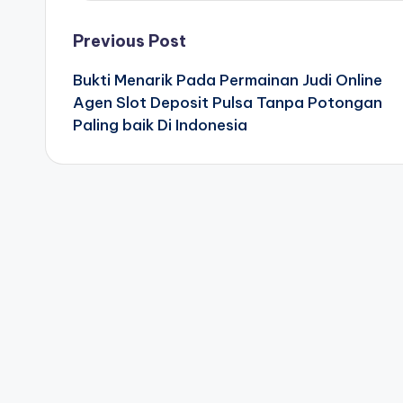
Post
Previous Post
Bukti Menarik Pada Permainan Judi Online
navigation
Agen Slot Deposit Pulsa Tanpa Potongan
Paling baik Di Indonesia