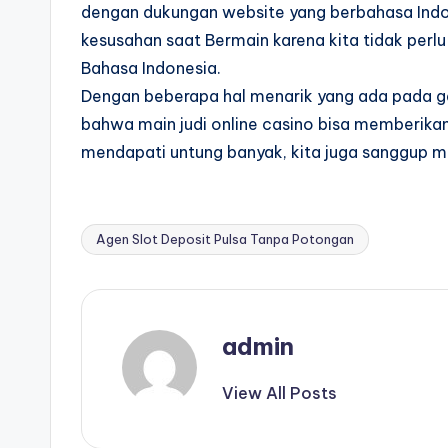
dengan dukungan website yang berbahasa Indo
kesusahan saat Bermain karena kita tidak perl
Bahasa Indonesia.
Dengan beberapa hal menarik yang ada pada g
bahwa main judi online casino bisa memberika
mendapati untung banyak, kita juga sanggup m
Agen Slot Deposit Pulsa Tanpa Potongan
Tags:
admin
View All Posts