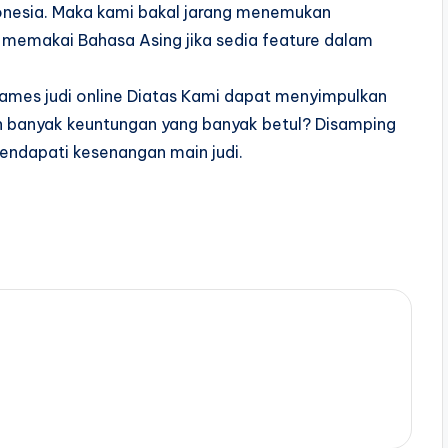
nesia. Maka kami bakal jarang menemukan
u memakai Bahasa Asing jika sedia feature dalam
ames judi online Diatas Kami dapat menyimpulkan
n banyak keuntungan yang banyak betul? Disamping
endapati kesenangan main judi.