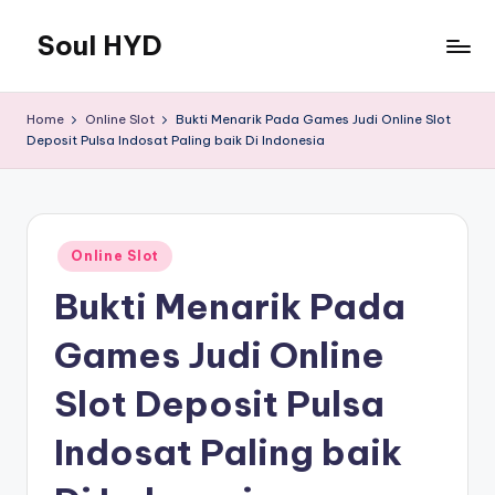
Soul HYD
Home
Online Slot
Bukti Menarik Pada Games Judi Online Slot
Deposit Pulsa Indosat Paling baik Di Indonesia
Posted
Online Slot
in
Bukti Menarik Pada
Games Judi Online
Slot Deposit Pulsa
Indosat Paling baik