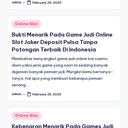
admin
February 26, 2020
Posted
by
Posted
Online Slot
in
Bukti Menarik Pada Game Judi Online
Slot Joker Deposit Pulsa Tanpa
Potongan Terbaik Di Indonesia
Membahas menyangkut game judi online live casino,
disini yakni jenis game yang saat ini sedang banyak
digemari banyak pemain judi. Mungkin kamu bertanya-
tanya, hal apa yang membuat beberapa pemain
senang…
admin
February 25, 2020
Posted
by
Posted
Online Slot
in
Kebenaran Menarik Pada Games Judi