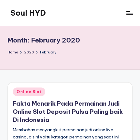
Soul HYD
Month:
February 2020
Home
2020
February
Posted
Online Slot
in
Fakta Menarik Pada Permainan Judi
Online Slot Deposit Pulsa Paling baik
Di Indonesia
Membahas menyangkut permainan judi online live
casino, disini yaitu kategori permainan yang saat ini