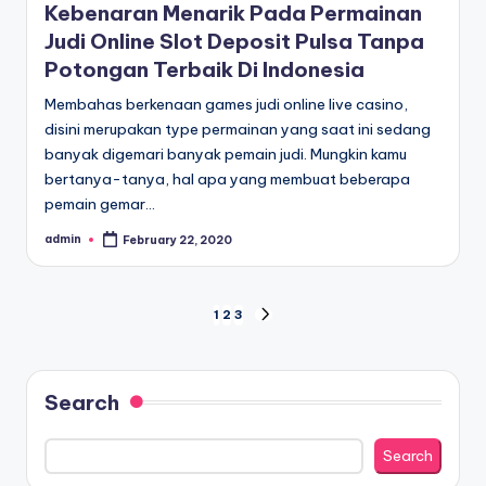
Kebenaran Menarik Pada Permainan
Judi Online Slot Deposit Pulsa Tanpa
Potongan Terbaik Di Indonesia
Membahas berkenaan games judi online live casino,
disini merupakan type permainan yang saat ini sedang
banyak digemari banyak pemain judi. Mungkin kamu
bertanya-tanya, hal apa yang membuat beberapa
pemain gemar…
admin
February 22, 2020
Posted
by
Posts
1
2
3
NEXT
PAGE
pagination
Search
Search