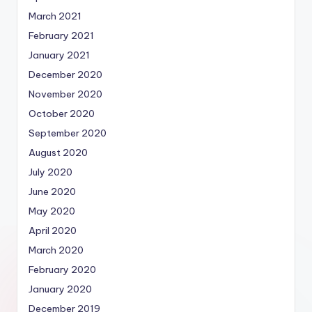
March 2021
February 2021
January 2021
December 2020
November 2020
October 2020
September 2020
August 2020
July 2020
June 2020
May 2020
April 2020
March 2020
February 2020
January 2020
December 2019