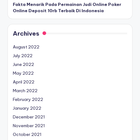
Fakta Menarik Pada Permainan Judi Online Poker
Online Deposit 10rb Terbaik Di Indonesia
Archives
August 2022
July 2022
June 2022
May 2022
April 2022
March 2022
February 2022
January 2022
December 2021
November 2021
October 2021