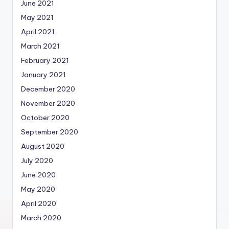
June 2021
May 2021
April 2021
March 2021
February 2021
January 2021
December 2020
November 2020
October 2020
September 2020
August 2020
July 2020
June 2020
May 2020
April 2020
March 2020