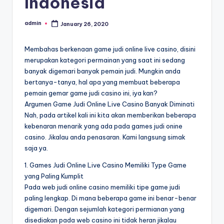
Indonesia
admin
January 26, 2020
Posted
by
Membahas berkenaan game judi online live casino, disini
merupakan kategori permainan yang saat ini sedang
banyak digemari banyak pemain judi. Mungkin anda
bertanya-tanya, hal apa yang membuat beberapa
pemain gemar game judi casino ini, iya kan?
Argumen Game Judi Online Live Casino Banyak Diminati
Nah, pada artikel kali ini kita akan memberikan beberapa
kebenaran menarik yang ada pada games judi onine
casino. Jikalau anda penasaran. Kami langsung simak
saja ya.
1. Games Judi Online Live Casino Memiliki Type Game
yang Paling Kumplit
Pada web judi online casino memiliki tipe game judi
paling lengkap. Di mana beberapa game ini benar-benar
digemari. Dengan sejumlah kategori permianan yang
disediakan pada web casino ini tidak heran jikalau