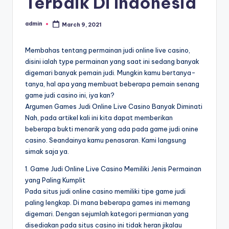
Terbaik Di Indonesia
admin
March 9, 2021
Posted
by
Membahas tentang permainan judi online live casino,
disini ialah type permainan yang saat ini sedang banyak
digemari banyak pemain judi. Mungkin kamu bertanya-
tanya, hal apa yang membuat beberapa pemain senang
game judi casino ini, iya kan?
Argumen Games Judi Online Live Casino Banyak Diminati
Nah, pada artikel kali ini kita dapat memberikan
beberapa bukti menarik yang ada pada game judi onine
casino. Seandainya kamu penasaran. Kami langsung
simak saja ya.
1. Game Judi Online Live Casino Memiliki Jenis Permainan
yang Paling Kumplit
Pada situs judi online casino memiliki tipe game judi
paling lengkap. Di mana beberapa games ini memang
digemari. Dengan sejumlah kategori permianan yang
disediakan pada situs casino ini tidak heran jikalau