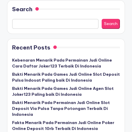
Search
Search
Recent Posts
Kebenaran Menarik Pada Permainan Judi Online
Cara Daftar Joker123 Terbaik Di Indonesia
Bukti Menarik Pada Games Judi Online Slot Deposit
Pulsa Indosat Paling baik Di Indonesia
Bukti Menarik Pada Games Judi Online Agen Slot
Joker123 Paling baik Di Indonesia
Bukti Menarik Pada Permainan Judi Online Slot
Deposit Via Pulsa Tanpa Potongan Terbaik Di
Indonesia
Fakta Menarik Pada Permainan Judi Online Poker
Online Deposit 10rb Terbaik Di Indonesia