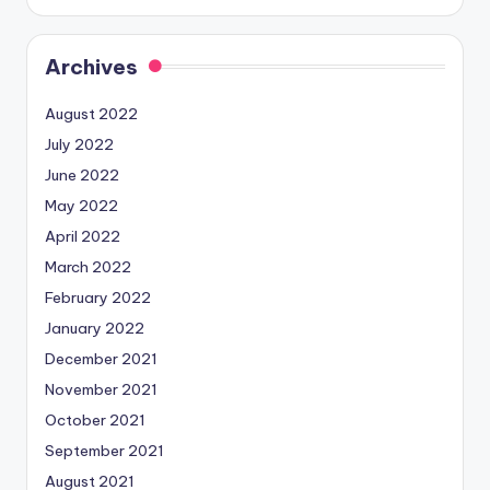
Archives
August 2022
July 2022
June 2022
May 2022
April 2022
March 2022
February 2022
January 2022
December 2021
November 2021
October 2021
September 2021
August 2021