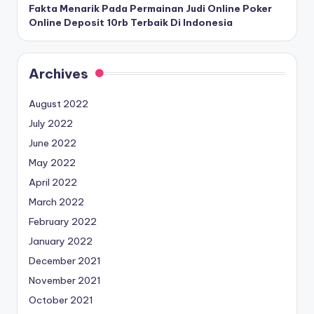
Fakta Menarik Pada Permainan Judi Online Poker
Online Deposit 10rb Terbaik Di Indonesia
Archives
August 2022
July 2022
June 2022
May 2022
April 2022
March 2022
February 2022
January 2022
December 2021
November 2021
October 2021