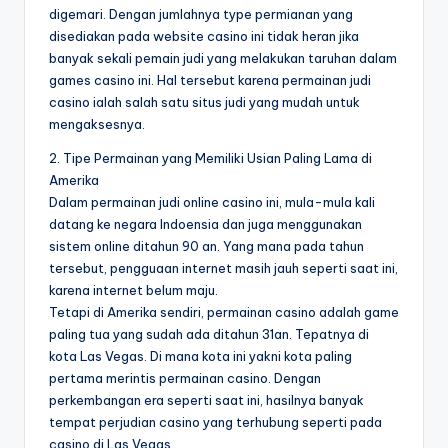
digemari. Dengan jumlahnya type permianan yang
disediakan pada website casino ini tidak heran jika
banyak sekali pemain judi yang melakukan taruhan dalam
games casino ini. Hal tersebut karena permainan judi
casino ialah salah satu situs judi yang mudah untuk
mengaksesnya.
2. Tipe Permainan yang Memiliki Usian Paling Lama di
Amerika
Dalam permainan judi online casino ini, mula-mula kali
datang ke negara Indoensia dan juga menggunakan
sistem online ditahun 90 an. Yang mana pada tahun
tersebut, pengguaan internet masih jauh seperti saat ini,
karena internet belum maju.
Tetapi di Amerika sendiri, permainan casino adalah game
paling tua yang sudah ada ditahun 31an. Tepatnya di
kota Las Vegas. Di mana kota ini yakni kota paling
pertama merintis permainan casino. Dengan
perkembangan era seperti saat ini, hasilnya banyak
tempat perjudian casino yang terhubung seperti pada
casino di Las Vegas.