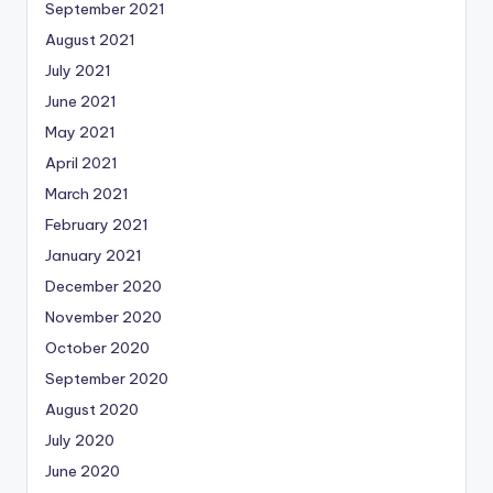
September 2021
August 2021
July 2021
June 2021
May 2021
April 2021
March 2021
February 2021
January 2021
December 2020
November 2020
October 2020
September 2020
August 2020
July 2020
June 2020