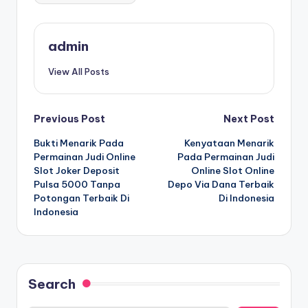
admin
View All Posts
Post
Previous Post
Next Post
Bukti Menarik Pada
Kenyataan Menarik
navigation
Permainan Judi Online
Pada Permainan Judi
Slot Joker Deposit
Online Slot Online
Pulsa 5000 Tanpa
Depo Via Dana Terbaik
Potongan Terbaik Di
Di Indonesia
Indonesia
Search