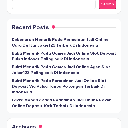
Search
Recent Posts
Kebenaran Menarik Pada Permainan Judi Online
Cara Daftar Joker123 Terbaik Di Indonesia
Bukti Menarik Pada Games Judi Online Slot Deposit
Pulsa Indosat Paling baik Di Indonesia
Bukti Menarik Pada Games Judi Online Agen Slot
Joker123 Paling baik Di Indonesia
Bukti Menarik Pada Permainan Judi Online Slot
Deposit Via Pulsa Tanpa Potongan Terbaik Di
Indonesia
Fakta Menarik Pada Permainan Judi Online Poker
Online Deposit 10rb Terbaik Di Indonesia
Archives