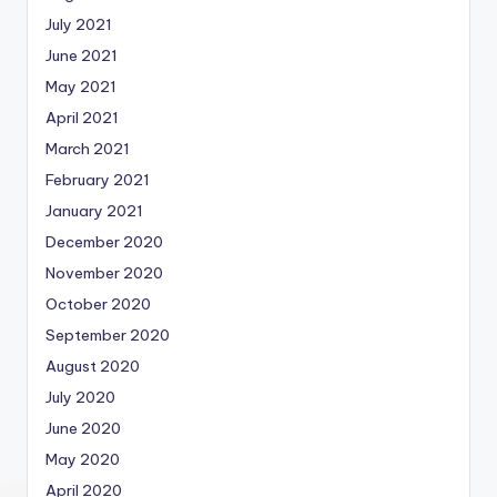
July 2021
June 2021
May 2021
April 2021
March 2021
February 2021
January 2021
December 2020
November 2020
October 2020
September 2020
August 2020
July 2020
June 2020
May 2020
April 2020