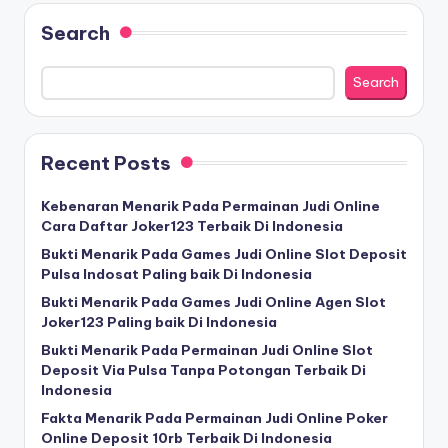
Search
Search
Recent Posts
Kebenaran Menarik Pada Permainan Judi Online
Cara Daftar Joker123 Terbaik Di Indonesia
Bukti Menarik Pada Games Judi Online Slot Deposit
Pulsa Indosat Paling baik Di Indonesia
Bukti Menarik Pada Games Judi Online Agen Slot
Joker123 Paling baik Di Indonesia
Bukti Menarik Pada Permainan Judi Online Slot
Deposit Via Pulsa Tanpa Potongan Terbaik Di
Indonesia
Fakta Menarik Pada Permainan Judi Online Poker
Online Deposit 10rb Terbaik Di Indonesia