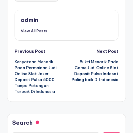
admin
View All Posts
Post
Previous Post
Next Post
Kenyataan Menarik
Bukti Menarik Pada
navigation
Pada Permainan Judi
Game Judi Online Slot
Online Slot Joker
Deposit Pulsa Indosat
Deposit Pulsa 5000
Paling baik Di Indonesia
Tanpa Potongan
Terbaik Di Indonesia
Search