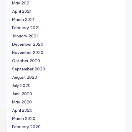
May 2021
April 2021
March 2021
February 2021
January 2021
December 2020
November 2020
October 2020
September 2020
August 2020
July 2020
June 2020
May 2020
April 2020
March 2020
February 2020