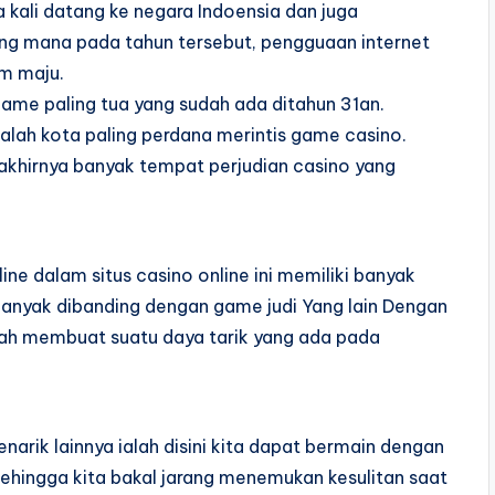
a kali datang ke negara Indoensia dan juga
ng mana pada tahun tersebut, pengguaan internet
um maju.
game paling tua yang sudah ada ditahun 31an.
dalah kota paling perdana merintis game casino.
akhirnya banyak tempat perjudian casino yang
ine dalam situs casino online ini memiliki banyak
banyak dibanding dengan game judi Yang lain Dengan
lah membuat suatu daya tarik yang ada pada
arik lainnya ialah disini kita dapat bermain dengan
ehingga kita bakal jarang menemukan kesulitan saat