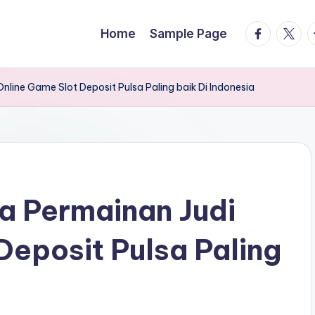
facebook.
twitte
t
Home
Sample Page
nline Game Slot Deposit Pulsa Paling baik Di Indonesia
a Permainan Judi
Deposit Pulsa Paling