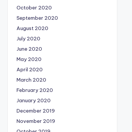
October 2020
September 2020
August 2020
July 2020
June 2020
May 2020
April 2020
March 2020
February 2020
January 2020
December 2019
November 2019
October 2019