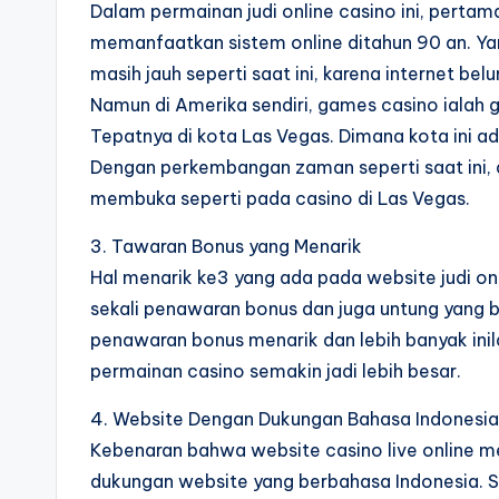
Dalam permainan judi online casino ini, pertam
memanfaatkan sistem online ditahun 90 an. Ya
masih jauh seperti saat ini, karena internet bel
Namun di Amerika sendiri, games casino ialah 
Tepatnya di kota Las Vegas. Dimana kota ini a
Dengan perkembangan zaman seperti saat ini, 
membuka seperti pada casino di Las Vegas.
3. Tawaran Bonus yang Menarik
Hal menarik ke3 yang ada pada website judi onl
sekali penawaran bonus dan juga untung yang 
penawaran bonus menarik dan lebih banyak ini
permainan casino semakin jadi lebih besar.
4. Website Dengan Dukungan Bahasa Indonesia
Kebenaran bahwa website casino live online men
dukungan website yang berbahasa Indonesia. S