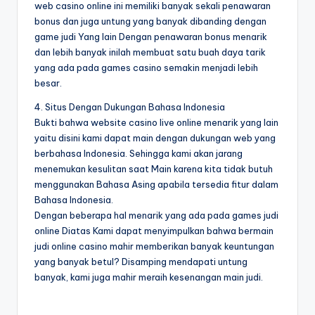
web casino online ini memiliki banyak sekali penawaran
bonus dan juga untung yang banyak dibanding dengan
game judi Yang lain Dengan penawaran bonus menarik
dan lebih banyak inilah membuat satu buah daya tarik
yang ada pada games casino semakin menjadi lebih
besar.
4. Situs Dengan Dukungan Bahasa Indonesia
Bukti bahwa website casino live online menarik yang lain
yaitu disini kami dapat main dengan dukungan web yang
berbahasa Indonesia. Sehingga kami akan jarang
menemukan kesulitan saat Main karena kita tidak butuh
menggunakan Bahasa Asing apabila tersedia fitur dalam
Bahasa Indonesia.
Dengan beberapa hal menarik yang ada pada games judi
online Diatas Kami dapat menyimpulkan bahwa bermain
judi online casino mahir memberikan banyak keuntungan
yang banyak betul? Disamping mendapati untung
banyak, kami juga mahir meraih kesenangan main judi.