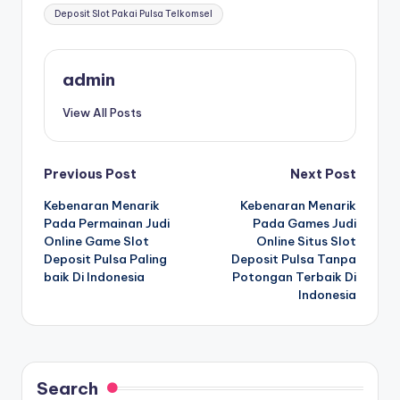
Tags:
Deposit Slot Pakai Pulsa Telkomsel
admin
View All Posts
Post
Previous Post
Next Post
Kebenaran Menarik
Kebenaran Menarik
navigation
Pada Permainan Judi
Pada Games Judi
Online Game Slot
Online Situs Slot
Deposit Pulsa Paling
Deposit Pulsa Tanpa
baik Di Indonesia
Potongan Terbaik Di
Indonesia
Search