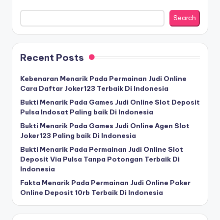
Search
Recent Posts
Kebenaran Menarik Pada Permainan Judi Online
Cara Daftar Joker123 Terbaik Di Indonesia
Bukti Menarik Pada Games Judi Online Slot Deposit
Pulsa Indosat Paling baik Di Indonesia
Bukti Menarik Pada Games Judi Online Agen Slot
Joker123 Paling baik Di Indonesia
Bukti Menarik Pada Permainan Judi Online Slot
Deposit Via Pulsa Tanpa Potongan Terbaik Di
Indonesia
Fakta Menarik Pada Permainan Judi Online Poker
Online Deposit 10rb Terbaik Di Indonesia