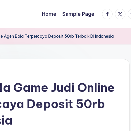
facebook.
twitte
t
Home
Sample Page
e Agen Bola Terpercaya Deposit 50rb Terbaik Di Indonesia
da Game Judi Online
caya Deposit 50rb
sia