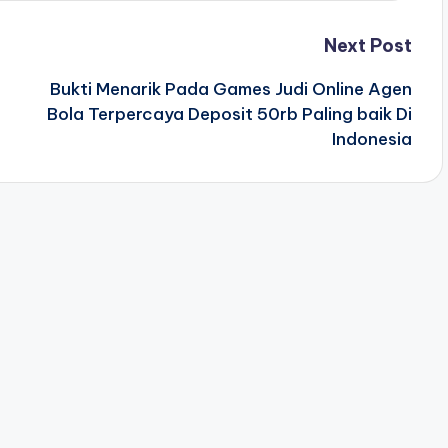
Next Post
Bukti Menarik Pada Games Judi Online Agen
Bola Terpercaya Deposit 50rb Paling baik Di
Indonesia