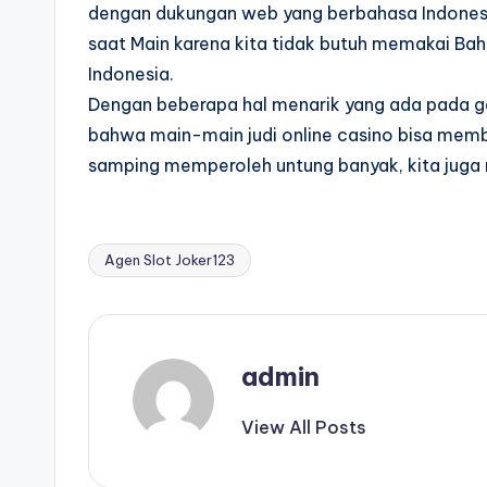
dengan dukungan web yang berbahasa Indonesia
saat Main karena kita tidak butuh memakai Bah
Indonesia.
Dengan beberapa hal menarik yang ada pada ga
bahwa main-main judi online casino bisa memb
samping memperoleh untung banyak, kita juga
Agen Slot Joker123
Tags:
admin
View All Posts