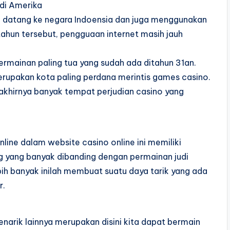
 di Amerika
ali datang ke negara Indoensia dan juga menggunakan
ahun tersebut, pengguaan internet masih jauh
ermainan paling tua yang sudah ada ditahun 31an.
erupakan kota paling perdana merintis games casino.
akhirnya banyak tempat perjudian casino yang
line dalam website casino online ini memiliki
g yang banyak dibanding dengan permainan judi
ih banyak inilah membuat suatu daya tarik yang ada
r.
narik lainnya merupakan disini kita dapat bermain