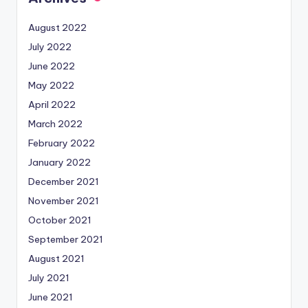
August 2022
July 2022
June 2022
May 2022
April 2022
March 2022
February 2022
January 2022
December 2021
November 2021
October 2021
September 2021
August 2021
July 2021
June 2021