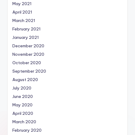
May 2021
April 2021
March 2021
February 2021
January 2021
December 2020
November 2020
October 2020
September 2020
August 2020
July 2020
June 2020
May 2020
April 2020
March 2020
February 2020