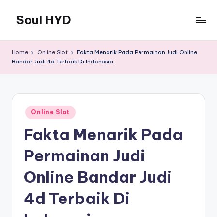
Soul HYD
Home
Online Slot
Fakta Menarik Pada Permainan Judi Online
Bandar Judi 4d Terbaik Di Indonesia
Posted
Online Slot
in
Fakta Menarik Pada
Permainan Judi
Online Bandar Judi
4d Terbaik Di