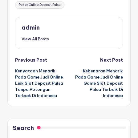
Tags:
Poker Online Deposit Pulsa
admin
View All Posts
Post
Previous Post
Next Post
Kenyataan Menarik
Kebenaran Menarik
navigation
Pada Game Judi Online
Pada Game Judi Online
Link Slot Deposit Pulsa
Game Slot Deposit
Tanpa Potongan
Pulsa Terbaik Di
Terbaik Di Indonesia
Indonesia
Search