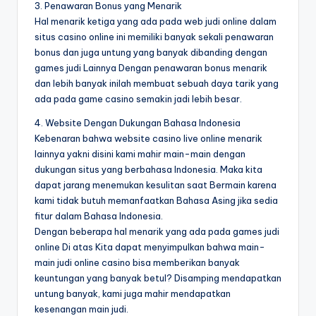
3. Penawaran Bonus yang Menarik
Hal menarik ketiga yang ada pada web judi online dalam
situs casino online ini memiliki banyak sekali penawaran
bonus dan juga untung yang banyak dibanding dengan
games judi Lainnya Dengan penawaran bonus menarik
dan lebih banyak inilah membuat sebuah daya tarik yang
ada pada game casino semakin jadi lebih besar.
4. Website Dengan Dukungan Bahasa Indonesia
Kebenaran bahwa website casino live online menarik
lainnya yakni disini kami mahir main-main dengan
dukungan situs yang berbahasa Indonesia. Maka kita
dapat jarang menemukan kesulitan saat Bermain karena
kami tidak butuh memanfaatkan Bahasa Asing jika sedia
fitur dalam Bahasa Indonesia.
Dengan beberapa hal menarik yang ada pada games judi
online Di atas Kita dapat menyimpulkan bahwa main-
main judi online casino bisa memberikan banyak
keuntungan yang banyak betul? Disamping mendapatkan
untung banyak, kami juga mahir mendapatkan
kesenangan main judi.