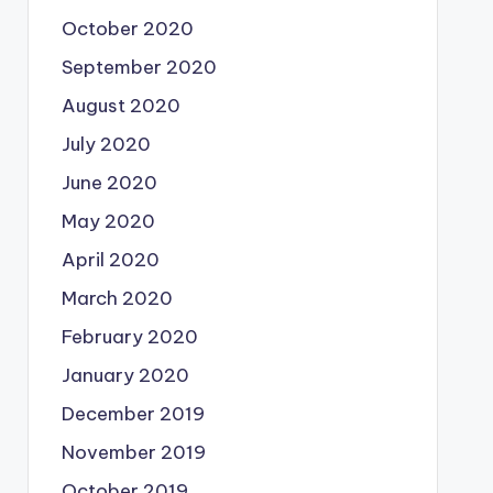
October 2020
September 2020
August 2020
July 2020
June 2020
May 2020
April 2020
March 2020
February 2020
January 2020
December 2019
November 2019
October 2019