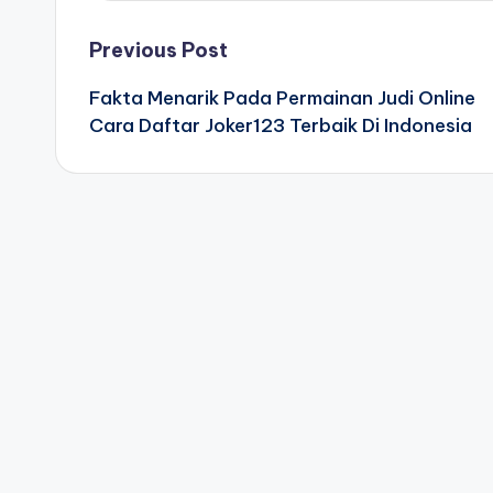
Post
Previous Post
Fakta Menarik Pada Permainan Judi Online
navigation
Cara Daftar Joker123 Terbaik Di Indonesia