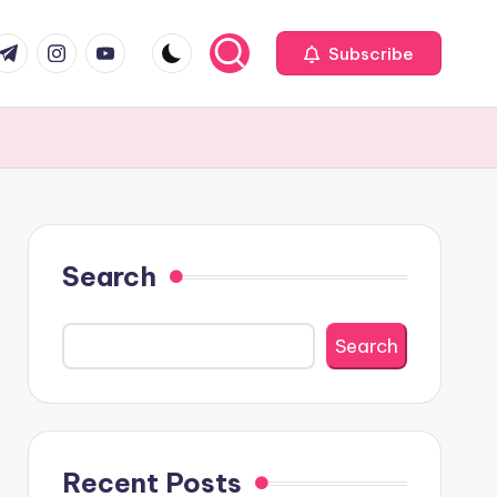
com
r.com
.me
instagram.com
youtube.com
Subscribe
Search
Search
Recent Posts