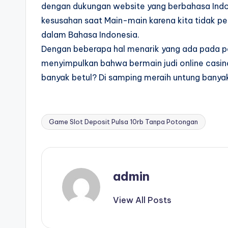
dengan dukungan website yang berbahasa Indo
kesusahan saat Main-main karena kita tidak pe
dalam Bahasa Indonesia.
Dengan beberapa hal menarik yang ada pada per
menyimpulkan bahwa bermain judi online cas
banyak betul? Di samping meraih untung banyak
Game Slot Deposit Pulsa 10rb Tanpa Potongan
Tags:
admin
View All Posts