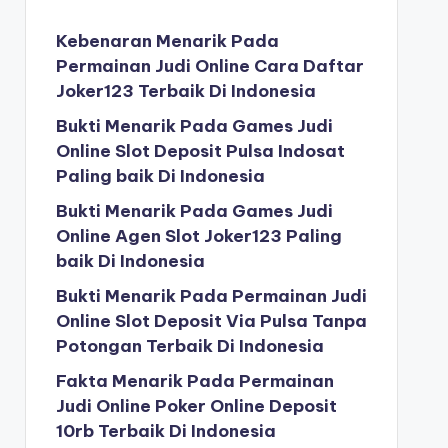
Kebenaran Menarik Pada
Permainan Judi Online Cara Daftar
Joker123 Terbaik Di Indonesia
Bukti Menarik Pada Games Judi
Online Slot Deposit Pulsa Indosat
Paling baik Di Indonesia
Bukti Menarik Pada Games Judi
Online Agen Slot Joker123 Paling
baik Di Indonesia
Bukti Menarik Pada Permainan Judi
Online Slot Deposit Via Pulsa Tanpa
Potongan Terbaik Di Indonesia
Fakta Menarik Pada Permainan
Judi Online Poker Online Deposit
10rb Terbaik Di Indonesia