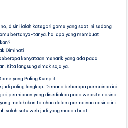
no, disini ialah kategori game yang saat ini sedang
 kamu bertanya-tanya, hal apa yang membuat
 kan?
ak Diminati
an beberapa kenyataan menarik yang ada pada
n. Kita langsung simak saja ya.
 Game yang Paling Kumplit
e judi paling lengkap. Di mana beberapa permainan ini
ori permianan yang disediakan pada website casino
di yang melakukan taruhan dalam permainan casino ini.
lah salah satu web judi yang mudah buat