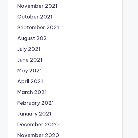
November 2021
October 2021
September 2021
August 2021
July 2021
June 2021
May 2021
April 2021
March 2021
February 2021
January 2021
December 2020
November 2020