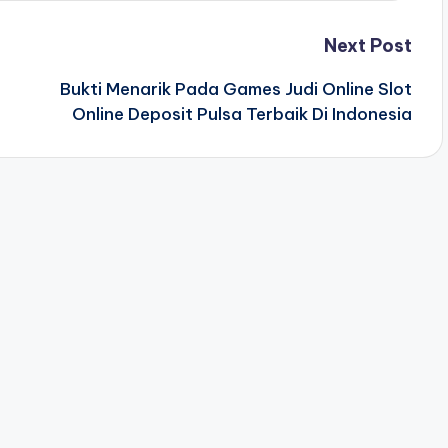
Next Post
Bukti Menarik Pada Games Judi Online Slot
Online Deposit Pulsa Terbaik Di Indonesia