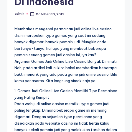
Di Indonesia
admin
October 30, 2019
Posted
by
Membahas mengenai permainan judi online live casino,
disini merupakan type games yang saat ini sedang
banyak digemari banyak pemain judi. Mungkin anda
bertanya-tanya, hal apa yang membuat beberapa
pemain senang games judi casino ini, iya kan?
Argumen Games Judi Online Live Casino Banyak Diminati
Nah, pada artikel kali ini kita bakal memberikan beberapa
bukti menarik yang ada pada game judi onine casino. Bila
kamu penasaran. Kita langsung simak saja ya.
1. Games Judi Online Live Casino Memiliki Tipe Permainan
yang Paling Kumplit
Pada web judi online casino memiliki type games judi
paling lengkap. Dimana beberapa game ini memang
digemari. Dengan sejumlah type permianan yang
disediakan pada website casino ini tidak heran kalau
banyak sekali pemain judi yang melakukan taruhan dalam