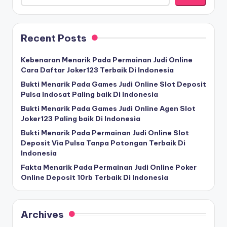
Recent Posts
Kebenaran Menarik Pada Permainan Judi Online
Cara Daftar Joker123 Terbaik Di Indonesia
Bukti Menarik Pada Games Judi Online Slot Deposit
Pulsa Indosat Paling baik Di Indonesia
Bukti Menarik Pada Games Judi Online Agen Slot
Joker123 Paling baik Di Indonesia
Bukti Menarik Pada Permainan Judi Online Slot
Deposit Via Pulsa Tanpa Potongan Terbaik Di
Indonesia
Fakta Menarik Pada Permainan Judi Online Poker
Online Deposit 10rb Terbaik Di Indonesia
Archives