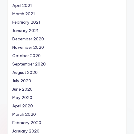
April 2021
March 2021
February 2021
January 2021
December 2020
November 2020
October 2020
September 2020
August 2020
July 2020
June 2020
May 2020
April 2020
March 2020
February 2020
January 2020