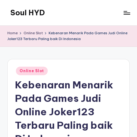
Soul HYD
Home
Online Slot
Kebenaran Menarik Pada Games Judi Online
Joker123 Terbaru Paling baik Di Indonesia
Posted
Online Slot
in
Kebenaran Menarik
Pada Games Judi
Online Joker123
Terbaru Paling baik