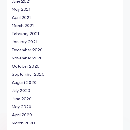
June 2021
May 2021
April 2021
March 2021
February 2021
January 2021
December 2020
November 2020
October 2020
September 2020
August 2020
July 2020
June 2020
May 2020
April 2020
March 2020