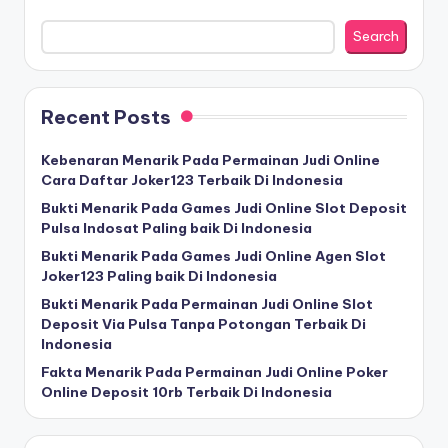
Search
Recent Posts
Kebenaran Menarik Pada Permainan Judi Online
Cara Daftar Joker123 Terbaik Di Indonesia
Bukti Menarik Pada Games Judi Online Slot Deposit
Pulsa Indosat Paling baik Di Indonesia
Bukti Menarik Pada Games Judi Online Agen Slot
Joker123 Paling baik Di Indonesia
Bukti Menarik Pada Permainan Judi Online Slot
Deposit Via Pulsa Tanpa Potongan Terbaik Di
Indonesia
Fakta Menarik Pada Permainan Judi Online Poker
Online Deposit 10rb Terbaik Di Indonesia