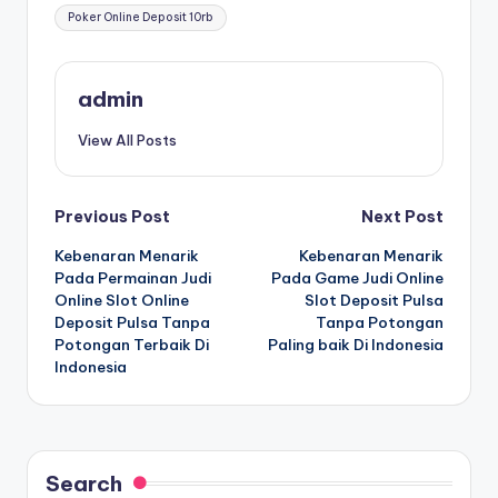
Tags:
Poker Online Deposit 10rb
admin
View All Posts
Post
Previous Post
Next Post
Kebenaran Menarik
Kebenaran Menarik
navigation
Pada Permainan Judi
Pada Game Judi Online
Online Slot Online
Slot Deposit Pulsa
Deposit Pulsa Tanpa
Tanpa Potongan
Potongan Terbaik Di
Paling baik Di Indonesia
Indonesia
Search