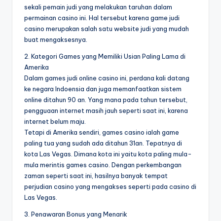
sekali pemain judi yang melakukan taruhan dalam
permainan casino ini. Hal tersebut karena game judi
casino merupakan salah satu website judi yang mudah
buat mengaksesnya.
2. Kategori Games yang Memiliki Usian Paling Lama di
Amerika
Dalam games judi online casino ini, perdana kali datang
ke negara Indoensia dan juga memanfaatkan sistem
online ditahun 90 an. Yang mana pada tahun tersebut,
pengguaan internet masih jauh seperti saat ini, karena
internet belum maju.
Tetapi di Amerika sendiri, games casino ialah game
paling tua yang sudah ada ditahun 31an. Tepatnya di
kota Las Vegas. Dimana kota ini yaitu kota paling mula-
mula merintis games casino. Dengan perkembangan
zaman seperti saat ini, hasilnya banyak tempat
perjudian casino yang mengakses seperti pada casino di
Las Vegas.
3. Penawaran Bonus yang Menarik