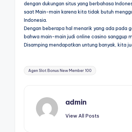
dengan dukungan situs yang berbahasa Indone
saat Main-main karena kita tidak butuh mengg
Indonesia.
Dengan beberapa hal menarik yang ada pada g
bahwa main-main judi online casino sanggup 
Disamping mendapatkan untung banyak, kita ju
Agen Slot Bonus New Member 100
Tags:
admin
View All Posts