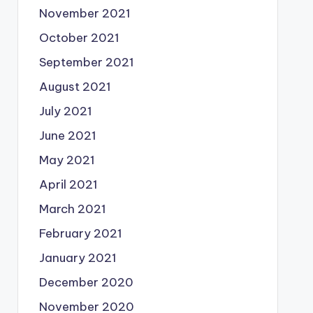
November 2021
October 2021
September 2021
August 2021
July 2021
June 2021
May 2021
April 2021
March 2021
February 2021
January 2021
December 2020
November 2020