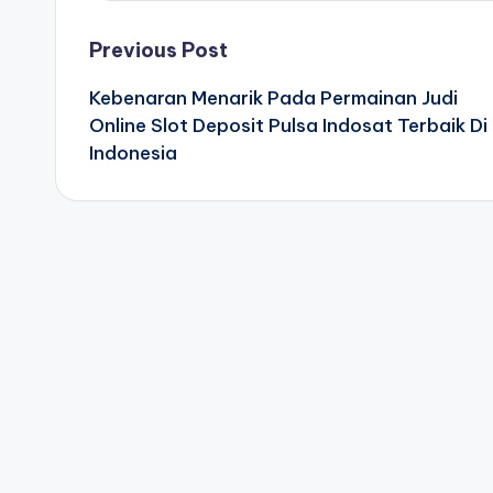
Post
Previous Post
Kebenaran Menarik Pada Permainan Judi
navigation
Online Slot Deposit Pulsa Indosat Terbaik Di
Indonesia