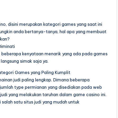
no, disini merupakan kategori games yang saat ini
Mungkin anda bertanya-tanya, hal apa yang membuat
 kan?
iminati
ikan beberapa kenyataan menarik yang ada pada games
 langsung simak saja ya.
Kategori Games yang Paling Kumplit
rmainan judi paling lengkap. Dimana beberapa
ejumlah type permianan yang disediakan pada web
n judi yang melakukan taruhan dalam game casino ini.
 salah satu situs judi yang mudah untuk