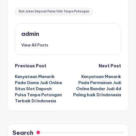
Tags:
Slot Joker Deposit Pulsa 10rb Tanpa Potongan
admin
View All Posts
Post
Previous Post
Next Post
Kenyataan Menarik
Kenyataan Menarik
navigation
Pada Game Judi Online
Pada Permainan Judi
Situs Slot Deposit
Online Bandar Judi 4d
Pulsa Tanpa Potongan
Paling baik Di Indonesia
Terbaik Di Indonesia
Search