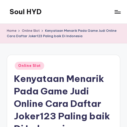
Soul HYD
Home
Online Slot
Kenyataan Menarik Pada Game Judi Online
Cara Daftar Joker123 Paling baik Di Indonesia
Posted
Online Slot
in
Kenyataan Menarik
Pada Game Judi
Online Cara Daftar
Joker123 Paling baik