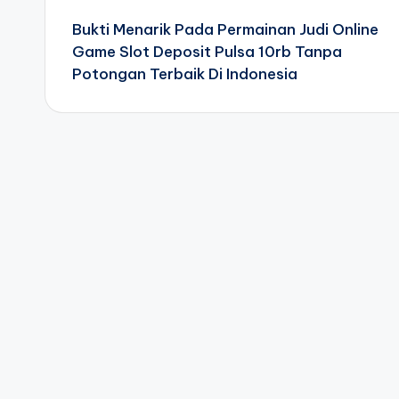
Bukti Menarik Pada Permainan Judi Online
navigation
Game Slot Deposit Pulsa 10rb Tanpa
Potongan Terbaik Di Indonesia