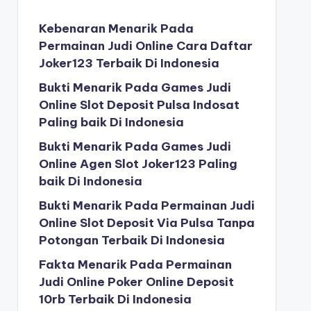
Kebenaran Menarik Pada
Permainan Judi Online Cara Daftar
Joker123 Terbaik Di Indonesia
Bukti Menarik Pada Games Judi
Online Slot Deposit Pulsa Indosat
Paling baik Di Indonesia
Bukti Menarik Pada Games Judi
Online Agen Slot Joker123 Paling
baik Di Indonesia
Bukti Menarik Pada Permainan Judi
Online Slot Deposit Via Pulsa Tanpa
Potongan Terbaik Di Indonesia
Fakta Menarik Pada Permainan
Judi Online Poker Online Deposit
10rb Terbaik Di Indonesia