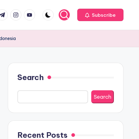
com
r.com
.me
instagram.com
youtube.com
Subscribe
ndonesia
Search
Search
Recent Posts