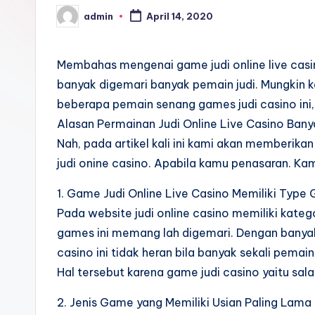
admin
April 14, 2020
Posted
by
Membahas mengenai game judi online live casino
banyak digemari banyak pemain judi. Mungkin
beberapa pemain senang games judi casino ini,
Alasan Permainan Judi Online Live Casino Bany
Nah, pada artikel kali ini kami akan memberi
judi onine casino. Apabila kamu penasaran. Kam
1. Game Judi Online Live Casino Memiliki Type
Pada website judi online casino memiliki kateg
games ini memang lah digemari. Dengan banya
casino ini tidak heran bila banyak sekali pemai
Hal tersebut karena game judi casino yaitu sa
2. Jenis Game yang Memiliki Usian Paling Lama