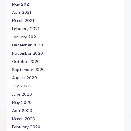
May 2021
April 2021
March 2021
February 2021
January 2021
December 2020
November 2020
October 2020
September 2020
August 2020
July 2020
June 2020
May 2020
April 2020
March 2020
February 2020