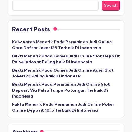
Search
Recent Posts
Kebenaran Menarik Pada Permainan Judi Online
Cara Daftar Joker123 Terbaik Di Indonesia
Bukti Menarik Pada Games Judi Online Slot Deposit
Pulsa Indosat Paling baik Di Indonesia
Bukti Menarik Pada Games Judi Online Agen Slot
Joker123 Paling baik Di Indonesia
Bukti Menarik Pada Permainan Judi Online Slot
Deposit Via Pulsa Tanpa Potongan Terbaik Di
Indonesia
Fakta Menarik Pada Permainan Judi Online Poker
Online Deposit 10rb Terbaik Di Indonesia
Archives