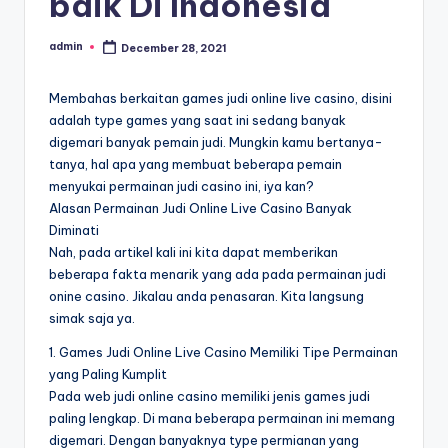
baik Di Indonesia
admin
December 28, 2021
Posted
by
Membahas berkaitan games judi online live casino, disini
adalah type games yang saat ini sedang banyak
digemari banyak pemain judi. Mungkin kamu bertanya-
tanya, hal apa yang membuat beberapa pemain
menyukai permainan judi casino ini, iya kan?
Alasan Permainan Judi Online Live Casino Banyak
Diminati
Nah, pada artikel kali ini kita dapat memberikan
beberapa fakta menarik yang ada pada permainan judi
onine casino. Jikalau anda penasaran. Kita langsung
simak saja ya.
1. Games Judi Online Live Casino Memiliki Tipe Permainan
yang Paling Kumplit
Pada web judi online casino memiliki jenis games judi
paling lengkap. Di mana beberapa permainan ini memang
digemari. Dengan banyaknya type permianan yang