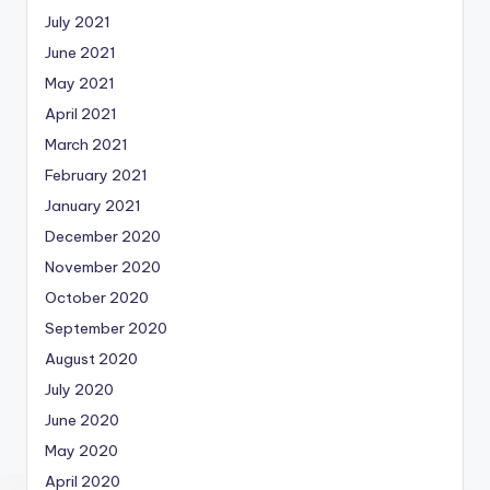
July 2021
June 2021
May 2021
April 2021
March 2021
February 2021
January 2021
December 2020
November 2020
October 2020
September 2020
August 2020
July 2020
June 2020
May 2020
April 2020