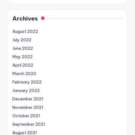
Archives
August 2022
July 2022
June 2022
May 2022
April 2022
March 2022
February 2022
January 2022
December 2021
November 2021
October 2021
September 2021
August 2021