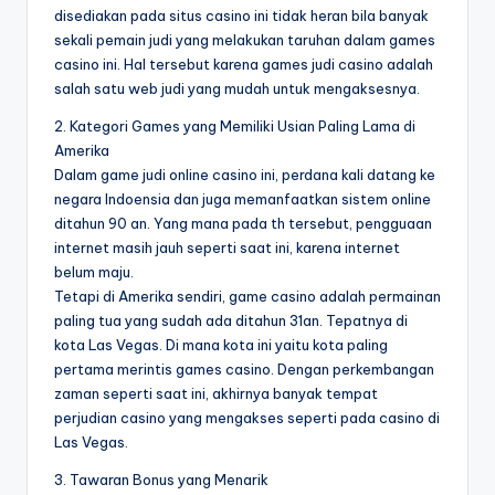
disediakan pada situs casino ini tidak heran bila banyak
sekali pemain judi yang melakukan taruhan dalam games
casino ini. Hal tersebut karena games judi casino adalah
salah satu web judi yang mudah untuk mengaksesnya.
2. Kategori Games yang Memiliki Usian Paling Lama di
Amerika
Dalam game judi online casino ini, perdana kali datang ke
negara Indoensia dan juga memanfaatkan sistem online
ditahun 90 an. Yang mana pada th tersebut, pengguaan
internet masih jauh seperti saat ini, karena internet
belum maju.
Tetapi di Amerika sendiri, game casino adalah permainan
paling tua yang sudah ada ditahun 31an. Tepatnya di
kota Las Vegas. Di mana kota ini yaitu kota paling
pertama merintis games casino. Dengan perkembangan
zaman seperti saat ini, akhirnya banyak tempat
perjudian casino yang mengakses seperti pada casino di
Las Vegas.
3. Tawaran Bonus yang Menarik