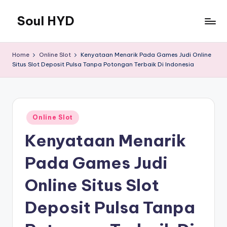
Soul HYD
Home
Online Slot
Kenyataan Menarik Pada Games Judi Online
Situs Slot Deposit Pulsa Tanpa Potongan Terbaik Di Indonesia
Posted
Online Slot
in
Kenyataan Menarik
Pada Games Judi
Online Situs Slot
Deposit Pulsa Tanpa