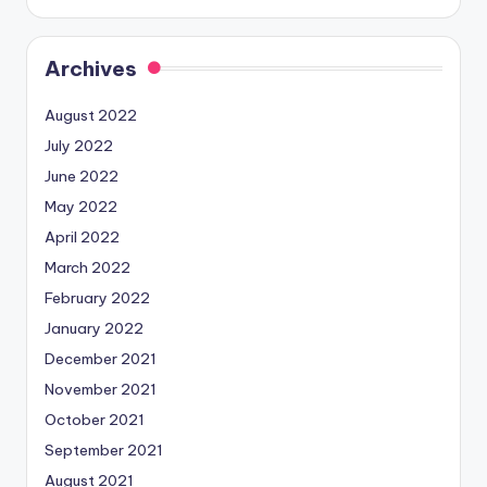
Archives
August 2022
July 2022
June 2022
May 2022
April 2022
March 2022
February 2022
January 2022
December 2021
November 2021
October 2021
September 2021
August 2021