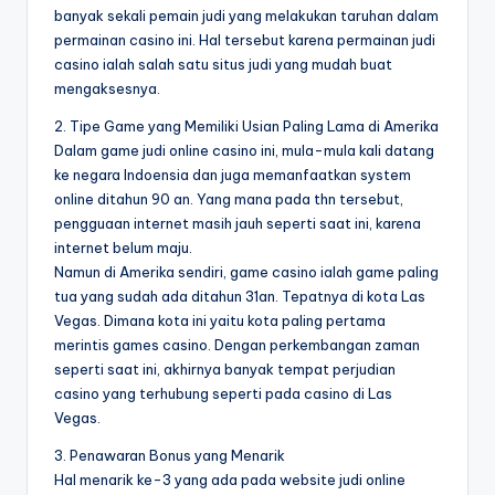
banyak sekali pemain judi yang melakukan taruhan dalam
permainan casino ini. Hal tersebut karena permainan judi
casino ialah salah satu situs judi yang mudah buat
mengaksesnya.
2. Tipe Game yang Memiliki Usian Paling Lama di Amerika
Dalam game judi online casino ini, mula-mula kali datang
ke negara Indoensia dan juga memanfaatkan system
online ditahun 90 an. Yang mana pada thn tersebut,
pengguaan internet masih jauh seperti saat ini, karena
internet belum maju.
Namun di Amerika sendiri, game casino ialah game paling
tua yang sudah ada ditahun 31an. Tepatnya di kota Las
Vegas. Dimana kota ini yaitu kota paling pertama
merintis games casino. Dengan perkembangan zaman
seperti saat ini, akhirnya banyak tempat perjudian
casino yang terhubung seperti pada casino di Las
Vegas.
3. Penawaran Bonus yang Menarik
Hal menarik ke-3 yang ada pada website judi online