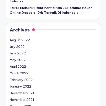
Indonesia
Fakta Menarik Pada Permainan Judi Online Poker
Online Deposit 10rb Terbaik Di Indonesia
Archives
August 2022
July 2022
June 2022
May 2022
April 2022
March 2022
February 2022
January 2022
December 2021
November 2021