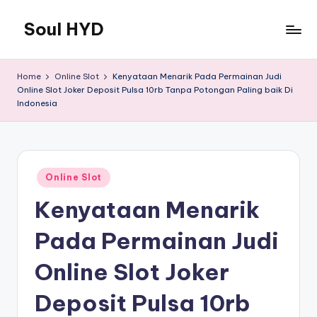
Soul HYD
Home
Online Slot
Kenyataan Menarik Pada Permainan Judi
Online Slot Joker Deposit Pulsa 10rb Tanpa Potongan Paling baik Di
Indonesia
Posted
Online Slot
in
Kenyataan Menarik
Pada Permainan Judi
Online Slot Joker
Deposit Pulsa 10rb