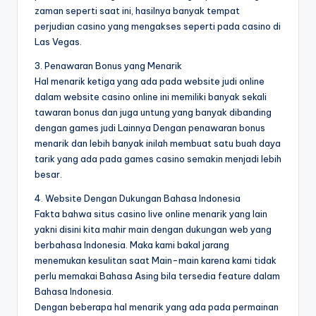
zaman seperti saat ini, hasilnya banyak tempat
perjudian casino yang mengakses seperti pada casino di
Las Vegas.
3. Penawaran Bonus yang Menarik
Hal menarik ketiga yang ada pada website judi online
dalam website casino online ini memiliki banyak sekali
tawaran bonus dan juga untung yang banyak dibanding
dengan games judi Lainnya Dengan penawaran bonus
menarik dan lebih banyak inilah membuat satu buah daya
tarik yang ada pada games casino semakin menjadi lebih
besar.
4. Website Dengan Dukungan Bahasa Indonesia
Fakta bahwa situs casino live online menarik yang lain
yakni disini kita mahir main dengan dukungan web yang
berbahasa Indonesia. Maka kami bakal jarang
menemukan kesulitan saat Main-main karena kami tidak
perlu memakai Bahasa Asing bila tersedia feature dalam
Bahasa Indonesia.
Dengan beberapa hal menarik yang ada pada permainan