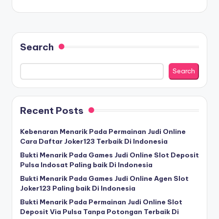
Search
Search
Recent Posts
Kebenaran Menarik Pada Permainan Judi Online
Cara Daftar Joker123 Terbaik Di Indonesia
Bukti Menarik Pada Games Judi Online Slot Deposit
Pulsa Indosat Paling baik Di Indonesia
Bukti Menarik Pada Games Judi Online Agen Slot
Joker123 Paling baik Di Indonesia
Bukti Menarik Pada Permainan Judi Online Slot
Deposit Via Pulsa Tanpa Potongan Terbaik Di