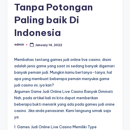
Tanpa Potongan
Paling baik Di
Indonesia
admin
January 14, 2022
Posted
by
Membahas tentang games judi online live casino, disini
adalah jenis game yang saat ini sedang banyak digemari
banyak pemain judi. Mungkin kamu bertanya-tanya, hal
apa yang membuat beberapa pemain menyukai game
judi casino ini, iya kan?
Argumen Game Judi Online Live Casino Banyak Diminati
Nah, pada artikel kali ini kita dapat memberikan
beberapa bukti menarik yang ada pada games judi onine
casino. Jika anda penasaran. Kami langsung simak saja
ya.
1. Games Judi Online Live Casino Memiliki Type