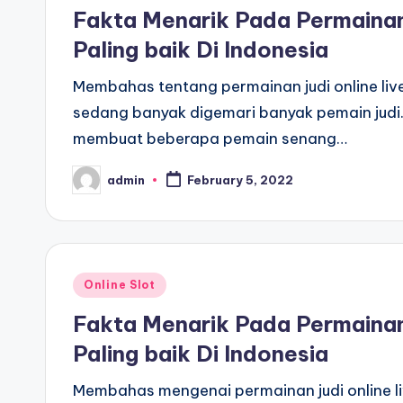
in
Fakta Menarik Pada Permainan
Paling baik Di Indonesia
Membahas tentang permainan judi online live
sedang banyak digemari banyak pemain judi
membuat beberapa pemain senang…
admin
February 5, 2022
Posted
by
Posted
Online Slot
in
Fakta Menarik Pada Permainan
Paling baik Di Indonesia
Membahas mengenai permainan judi online liv