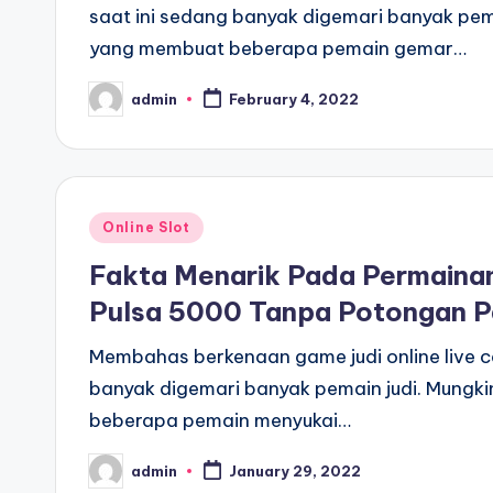
saat ini sedang banyak digemari banyak pem
yang membuat beberapa pemain gemar…
admin
February 4, 2022
Posted
by
Posted
Online Slot
in
Fakta Menarik Pada Permainan 
Pulsa 5000 Tanpa Potongan Pa
Membahas berkenaan game judi online live cas
banyak digemari banyak pemain judi. Mungk
beberapa pemain menyukai…
admin
January 29, 2022
Posted