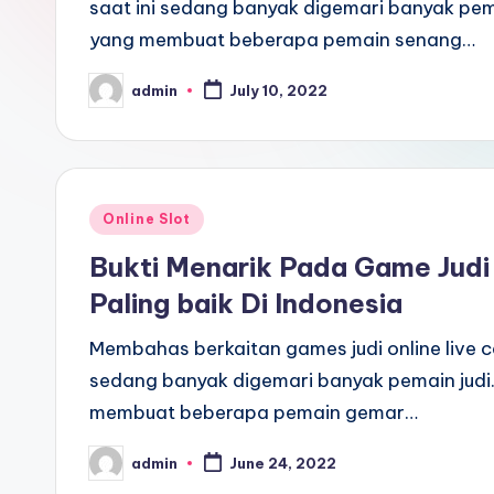
saat ini sedang banyak digemari banyak pem
yang membuat beberapa pemain senang…
admin
July 10, 2022
Posted
by
Posted
Online Slot
in
Bukti Menarik Pada Game Judi 
Paling baik Di Indonesia
Membahas berkaitan games judi online live ca
sedang banyak digemari banyak pemain judi
membuat beberapa pemain gemar…
admin
June 24, 2022
Posted
by