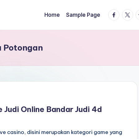
facebook.
twitte
t
Home
Sample Page
pa Potongan
Judi Online Bandar Judi 4d
ve casino, disini merupakan kategori game yang