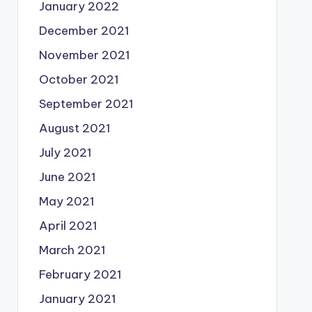
January 2022
December 2021
November 2021
October 2021
September 2021
August 2021
July 2021
June 2021
May 2021
April 2021
March 2021
February 2021
January 2021