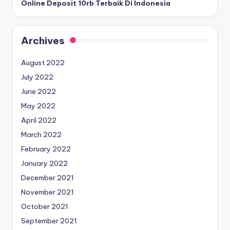
Online Deposit 10rb Terbaik Di Indonesia
Archives
August 2022
July 2022
June 2022
May 2022
April 2022
March 2022
February 2022
January 2022
December 2021
November 2021
October 2021
September 2021