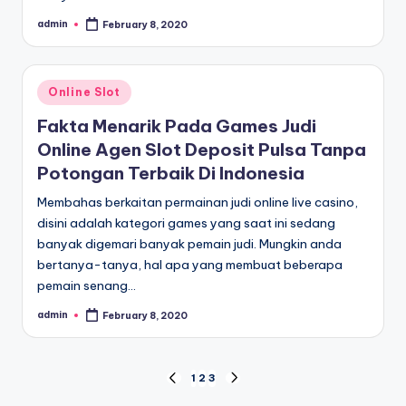
admin
February 8, 2020
Posted
by
Posted
Online Slot
in
Fakta Menarik Pada Games Judi
Online Agen Slot Deposit Pulsa Tanpa
Potongan Terbaik Di Indonesia
Membahas berkaitan permainan judi online live casino,
disini adalah kategori games yang saat ini sedang
banyak digemari banyak pemain judi. Mungkin anda
bertanya-tanya, hal apa yang membuat beberapa
pemain senang…
admin
February 8, 2020
Posted
by
Posts
1
2
3
PREVIOUS
NEXT
PAGE
PAGE