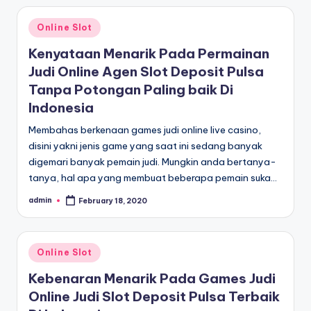
Posted
Online Slot
in
Kenyataan Menarik Pada Permainan
Judi Online Agen Slot Deposit Pulsa
Tanpa Potongan Paling baik Di
Indonesia
Membahas berkenaan games judi online live casino,
disini yakni jenis game yang saat ini sedang banyak
digemari banyak pemain judi. Mungkin anda bertanya-
tanya, hal apa yang membuat beberapa pemain suka…
admin
February 18, 2020
Posted
by
Posted
Online Slot
in
Kebenaran Menarik Pada Games Judi
Online Judi Slot Deposit Pulsa Terbaik