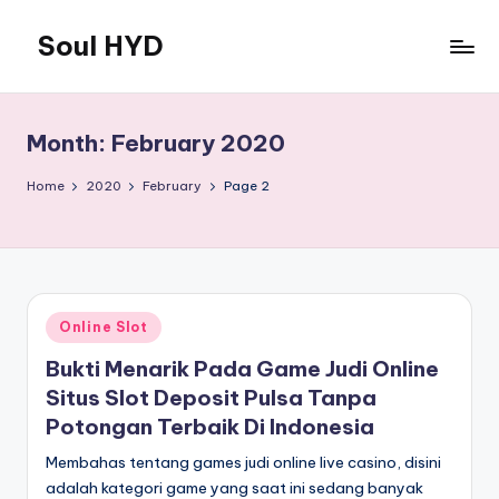
Soul HYD
Month:
February 2020
Home
2020
February
Page 2
Posted
Online Slot
in
Bukti Menarik Pada Game Judi Online
Situs Slot Deposit Pulsa Tanpa
Potongan Terbaik Di Indonesia
Membahas tentang games judi online live casino, disini
adalah kategori game yang saat ini sedang banyak