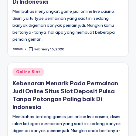
Di Indonesia
Membahas menyangkut game judi online live casino,
disini yaitu type permainan yang saat ini sedang
banyak digemari banyak pemain judi. Mungkin kamu
bertanya-tanya, hal apa yang membuat beberapa
pemain gemar…
admin
February 15, 2020
Posted
by
Posted
Online Slot
in
Kebenaran Menarik Pada Permainan
Judi Online Situs Slot Deposit Pulsa
Tanpa Potongan Paling baik Di
Indonesia
Membahas tentang games judi online live casino, disini
ialah kategori permainan yang saat ini sedang banyak
digemari banyak pemain judi. Mungkin anda bertanya-