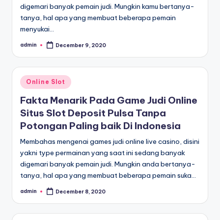
digemari banyak pemain judi. Mungkin kamu bertanya-
tanya, hal apa yang membuat beberapa pemain
menyukai…
admin
December 9, 2020
Posted
by
Posted
Online Slot
in
Fakta Menarik Pada Game Judi Online
Situs Slot Deposit Pulsa Tanpa
Potongan Paling baik Di Indonesia
Membahas mengenai games judi online live casino, disini
yakni type permainan yang saat ini sedang banyak
digemari banyak pemain judi. Mungkin anda bertanya-
tanya, hal apa yang membuat beberapa pemain suka…
admin
December 8, 2020
Posted
by