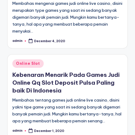
Membahas mengenai games judi online live casino, disini
merupakan type games yang saat ini sedang banyak
digemari banyak pemain judi. Mungkin kamu bertanya-
tanya, hal apa yang membuat beberapa pemain
menyukai…
admin
December 4, 2020
Posted
by
Posted
Online Slot
in
Kebenaran Menarik Pada Games Judi
Online Qq Slot Deposit Pulsa Paling
baik Di Indonesia
Membahas tentang games judi online live casino, disini
yakni tipe game yang saat ini sedang banyak digemari
banyak pemain judi. Mungkin kamu bertanya-tanya, hal
apa yang membuat beberapa pemain senang…
admin
December 1, 2020
Posted