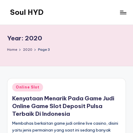
Soul HYD
Year:
2020
Home
2020
Page 3
Posted
Online Slot
in
Kenyataan Menarik Pada Game Judi
Online Game Slot Deposit Pulsa
Terbaik Di Indonesia
Membahas berkaitan game judi online live casino, disini
yaitu jenis permainan yang saat ini sedang banyak