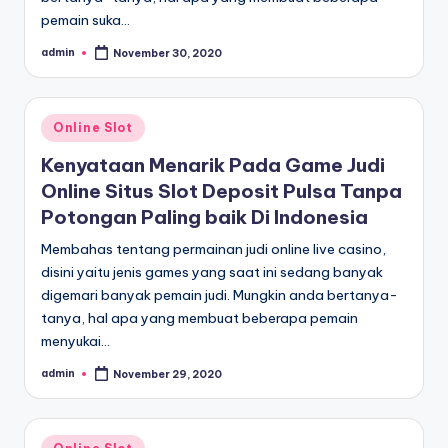
pemain suka…
admin
November 30, 2020
Posted
by
Posted
Online Slot
in
Kenyataan Menarik Pada Game Judi
Online Situs Slot Deposit Pulsa Tanpa
Potongan Paling baik Di Indonesia
Membahas tentang permainan judi online live casino,
disini yaitu jenis games yang saat ini sedang banyak
digemari banyak pemain judi. Mungkin anda bertanya-
tanya, hal apa yang membuat beberapa pemain
menyukai…
admin
November 29, 2020
Posted
by
Posted