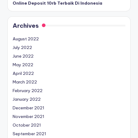
Online Deposit 10rb Terbaik Di Indonesia
Archives
August 2022
July 2022
June 2022
May 2022
April 2022
March 2022
February 2022
January 2022
December 2021
November 2021
October 2021
September 2021