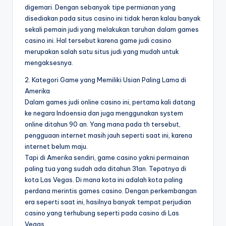
digemari. Dengan sebanyak tipe permianan yang
disediakan pada situs casino ini tidak heran kalau banyak
sekali pemain judi yang melakukan taruhan dalam games
casino ini. Hal tersebut karena game judi casino
merupakan salah satu situs judi yang mudah untuk
mengaksesnya.
2. Kategori Game yang Memiliki Usian Paling Lama di
Amerika
Dalam games judi online casino ini, pertama kali datang
ke negara Indoensia dan juga menggunakan system
online ditahun 90 an. Yang mana pada th tersebut,
pengguaan internet masih jauh seperti saat ini, karena
internet belum maju.
Tapi di Amerika sendiri, game casino yakni permainan
paling tua yang sudah ada ditahun 31an. Tepatnya di
kota Las Vegas. Di mana kota ini adalah kota paling
perdana merintis games casino. Dengan perkembangan
era seperti saat ini, hasilnya banyak tempat perjudian
casino yang terhubung seperti pada casino di Las
Vegas.