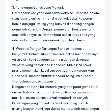
3. Penawaran Bonus yang Menarik
Hal menarik ke3 yang ada pada website judi online dalam
situs casino online ini memiliki banyak sekali tawaran
bonus dan juga untung yang banyak dibanding dengan
game judi Yang lain Dengan penawaran bonus menarik
dan lebih banyak inilah membuat suatu daya tarik yang
ada pada games casino semakin jadi lebih besar.
4. Website Dengan Dukungan Bahasa Indonesia
Kenyataan bahwa situs casino live online menarik lainnya
yaitu disini kami sanggup bermain dengan dukungan
website yang berbahasa Indonesia. Maka kita bakal
jarang menemukan kesulitan saat Bermain karena kami
tidak perlu memanfaatkan Bahasa Asing jikalau sedia
fitur dalam Bahasa Indonesia.
Dengan beberapa hal menarik yang ada pada games judi
online Diatas Kita dapat menyimpulkan bahwa main-
main judi online casino piawai memberikan banyak
keuntungan yang banyak betul? Disamping meraih
untung banyak, kami juga dapat memperoleh kesenangan