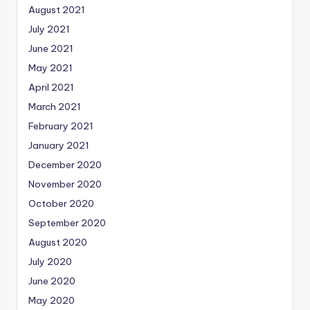
August 2021
July 2021
June 2021
May 2021
April 2021
March 2021
February 2021
January 2021
December 2020
November 2020
October 2020
September 2020
August 2020
July 2020
June 2020
May 2020