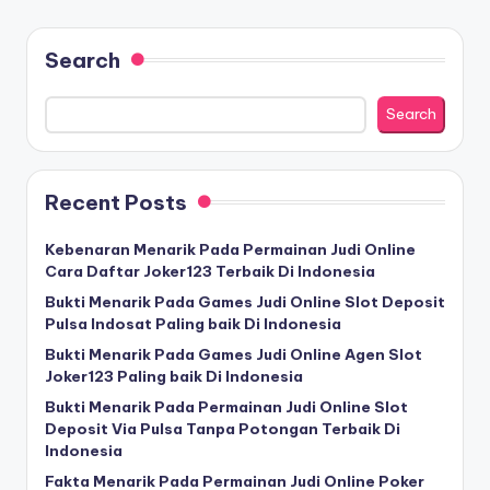
Search
Search
Recent Posts
Kebenaran Menarik Pada Permainan Judi Online
Cara Daftar Joker123 Terbaik Di Indonesia
Bukti Menarik Pada Games Judi Online Slot Deposit
Pulsa Indosat Paling baik Di Indonesia
Bukti Menarik Pada Games Judi Online Agen Slot
Joker123 Paling baik Di Indonesia
Bukti Menarik Pada Permainan Judi Online Slot
Deposit Via Pulsa Tanpa Potongan Terbaik Di
Indonesia
Fakta Menarik Pada Permainan Judi Online Poker