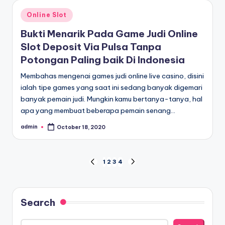
Posted
Online Slot
in
Bukti Menarik Pada Game Judi Online
Slot Deposit Via Pulsa Tanpa
Potongan Paling baik Di Indonesia
Membahas mengenai games judi online live casino, disini
ialah tipe games yang saat ini sedang banyak digemari
banyak pemain judi. Mungkin kamu bertanya-tanya, hal
apa yang membuat beberapa pemain senang…
admin
October 18, 2020
Posted
by
Posts
1
2
3
4
PREVIOUS
NEXT
PAGE
PAGE
pagination
Search