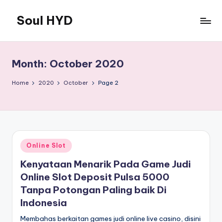
Soul HYD
Month:
October 2020
Home
2020
October
Page 2
Posted
Online Slot
in
Kenyataan Menarik Pada Game Judi
Online Slot Deposit Pulsa 5000
Tanpa Potongan Paling baik Di
Indonesia
Membahas berkaitan games judi online live casino, disini