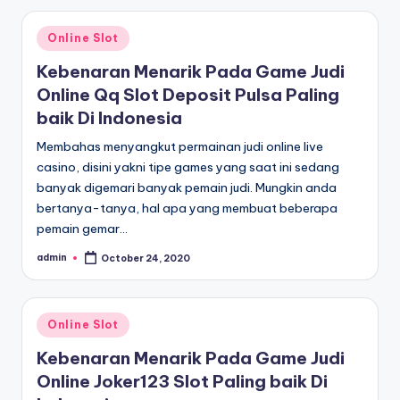
Posted
Online Slot
in
Kebenaran Menarik Pada Game Judi
Online Qq Slot Deposit Pulsa Paling
baik Di Indonesia
Membahas menyangkut permainan judi online live
casino, disini yakni tipe games yang saat ini sedang
banyak digemari banyak pemain judi. Mungkin anda
bertanya-tanya, hal apa yang membuat beberapa
pemain gemar…
admin
October 24, 2020
Posted
by
Posted
Online Slot
in
Kebenaran Menarik Pada Game Judi
Online Joker123 Slot Paling baik Di